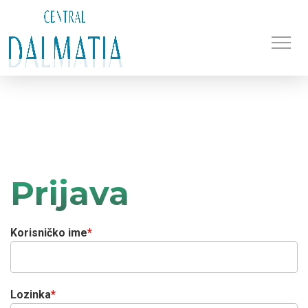
Prikaž
navig
OTVORENI NATJEČAJI
PRIJAVA
Prijava
Korisničko ime
Lozinka